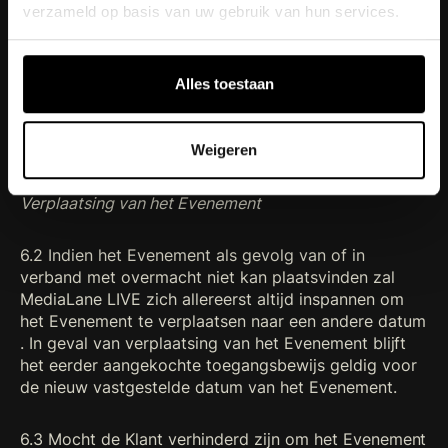
verzameld op basis van uw gebruik van hun services.
artiest(en), stakingen, brand, slechte
weersomstandigheden, epidemieën/pandemieën
en/of overheidsmaatregelen in verband daarmee
en/of dreiging van dergelijke omstandigheden, heeft
Alles toestaan
MediaLane LIVE het recht (i) het Evenement te
verplaatsen naar een andere datum of (ii) het
Weigeren
Evenement te annuleren.
Verplaatsing van het Evenement
6.2 Indien het Evenement als gevolg van of in
verband met overmacht niet kan plaatsvinden zal
MediaLane LIVE zich allereerst altijd inspannen om
het Evenement te verplaatsen naar een andere datum
. In geval van verplaatsing van het Evenement blijft
het eerder aangekochte toegangsbewijs geldig voor
de nieuw vastgestelde datum van het Evenement.
6.3 Mocht de Klant verhinderd zijn om het Evenement