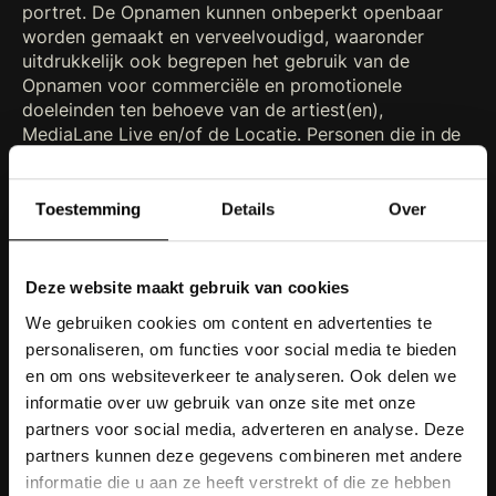
portret. De Opnamen kunnen onbeperkt openbaar
worden gemaakt en verveelvoudigd, waaronder
uitdrukkelijk ook begrepen het gebruik van de
Opnamen voor commerciële en promotionele
doeleinden ten behoeve van de artiest(en),
MediaLane Live en/of de Locatie. Personen die in de
Opnamen voorkomen kunnen geen recht doen gelden
op enige vergoeding en zullen geen auteursrechtelijk-
of ander bezwaar maken tegen de gebruikmaking
Toestemming
Details
Over
van hun portret of/gelijkenis als onderdeel van de
openbaarmaking en/of verveelvoudiging van de
Opnamen.
Deze website maakt gebruik van cookies
We gebruiken cookies om content en advertenties te
6. Overmacht / Annulering of wijziging van een
personaliseren, om functies voor social media te bieden
Evenement
en om ons websiteverkeer te analyseren. Ook delen we
informatie over uw gebruik van onze site met onze
6.1 Ingeval van overmacht in de ruimste zin des
partners voor social media, adverteren en analyse. Deze
woords, waaronder in dit verband uitdrukkelijk mede
partners kunnen deze gegevens combineren met andere
begrepen – doch niet beperkt tot – ziekte en/of
informatie die u aan ze heeft verstrekt of die ze hebben
afzegging van (een of meer van de hoofd)