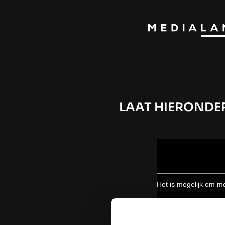
LAAT HIERONDER
Het is mogelijk om me
Hou mij op de hoog
Musicals en ander