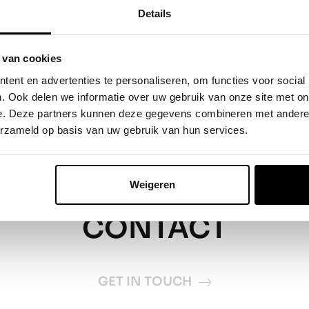
re live producties van MediaLane Live
Details
 worden opgeslagen door MediaLane, lees
hier
onze privacyverklaring
in te trekken.
 van cookies
ent en advertenties te personaliseren, om functies voor social
. Ook delen we informatie over uw gebruik van onze site met on
e. Deze partners kunnen deze gegevens combineren met andere i
erzameld op basis van uw gebruik van hun services.
Weigeren
CONTACT
GET IN TOUCH