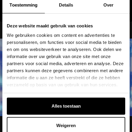
Toestemming
Details
Over
Deze website maakt gebruik van cookies
STAGE: MARKETING- THEATER
We gebruiken cookies om content en advertenties te
personaliseren, om functies voor social media te bieden
en om ons websiteverkeer te analyseren. Ook delen we
informatie over uw gebruik van onze site met onze
partners voor social media, adverteren en analyse. Deze
partners kunnen deze gegevens combineren met andere
informatie die u aan ze heeft verstrekt of die ze hebben
verzameld op basis van uw gebruik van hun services.
Alles toestaan
STAGE: PRODUCTIE – THEATER
Weigeren