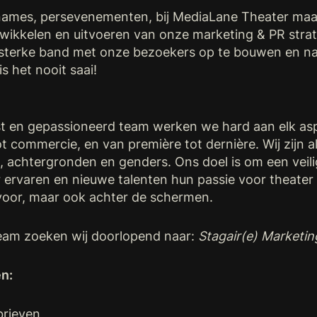
pnames, persevenementen, bij MediaLane Theater maak 
ntwikkelen en uitvoeren van onze marketing & PR str
sterke band met onze bezoekers op te bouwen en natuu
s het nooit saai!
ast en gepassioneerd team werken we hard aan elk as
ot commercie, en van première tot dernière. Wij zijn a
n, achtergronden en genders. Ons doel is om een veili
 ervaren en nieuwe talenten hun passie voor theate
 voor, maar ook achter de schermen.
team zoeken wij doorlopend naar:
Stagair(e) Marketin
n:
brieven