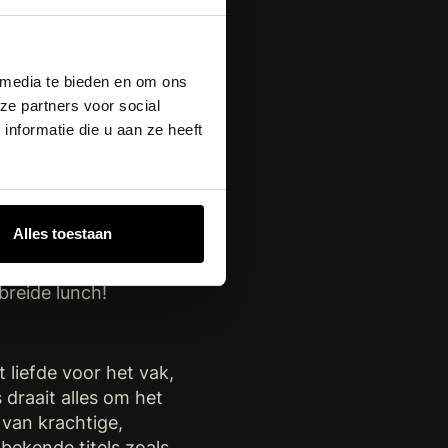
 must.
 media te bieden en om ons
van de online trends.
ze partners voor social
nformatie die u aan ze heeft
ellig team (al zeggen we
Alles toestaan
e vanuit ons leuke
uurlijk een
breide lunch!
liefde voor het vak,
 draait alles om het
 van krachtige,
bekende titels zoals