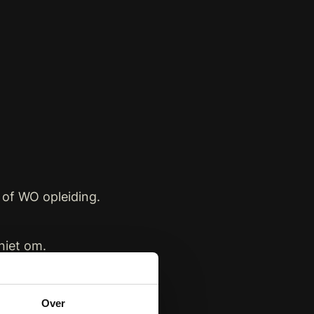
 of WO opleiding.
niet om.
aal.
 met gemak de juiste
Over