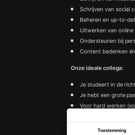
Schrijven van social 
Beheren en up-to-da
Uitwerken van onlin
Ondersteunen bij per
Content bedenken én
Onze ideale collega:
Je studeert in de ri
Je hebt een grote pas
Voor hard werken (so
Je hebt een goede mon
Je hebt een creatieve
Toestemming
tone-of-voice vinden