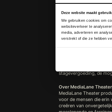
Je bent een creatieve
Deze website maakt gebruik
Je hebt een sterk an
We gebruiken cookies om cont
Jij bent een echte soc
websiteverkeer te analyseren
media, adverteren en analys
Ervaring met de Adob
verstrekt of die ze hebben v
Wat bieden wij jou?
Bij deze uitdagende en d
het zelf 😉). We lachen 
kantoor in Amsterdam, in
stagevergoeding, de moge
Over MediaLane Theate
MediaLane Theater produc
voor de mensen die erin w
creëren van onvergetelijk
meeslepende en fascinere