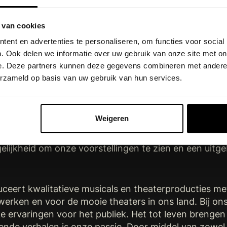
 denker, met een oog voor detail.
 van cookies
alyserend vermogen. Een commerciële mindset is een
ent en advertenties te personaliseren, om functies voor social
ial media guru en bent altijd als eerste op de hoogte 
. Ook delen we informatie over uw gebruik van onze site met on
e. Deze partners kunnen deze gegevens combineren met andere i
e-programma’s en Canva is een dikke pre.
erzameld op basis van uw gebruik van hun services.
ynamische stage, hoort uiteraard een fenomenaal gez
Weigeren
vaak net zo hard samen als dat we werken. Dit doen w
 het theater, onderweg of thuis. Verder bieden we nat
lijkheid om onze voorstellingen te zien en een uitge
r
eert kwalitatieve musicals en theaterproducties met 
erken en voor de mooie theaters in ons land. Bij ons
e ervaringen voor het publiek. Het tot leven brengen
nde verhalen is onze passie. Door middel van zowel 