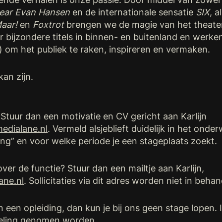
ear Evan Hansen
en de internationale sensatie
SIX
, 
Maar!
en
Foxtrot
brengen we de magie van het theater
ar bijzondere titels in binnen- en buitenland en werk
) om het publiek te raken, inspireren en vermaken.
an zijn.
? Stuur dan een motivatie en CV gericht aan Karlijn
edialane.nl
. Vermeld alsjeblieft duidelijk in het onde
ting” en voor welke periode je een stageplaats zoekt.
ver de functie? Stuur dan een mailtje aan Karlijn,
ane.nl
. Sollicitaties via dit adres worden niet in beh
n een opleiding, dan kun je bij ons geen stage lopen. In
ndeling genomen worden.