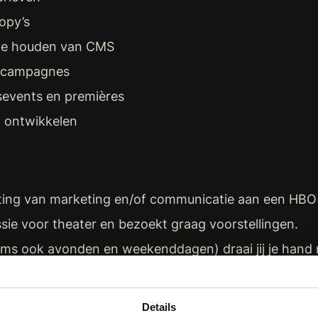
copy’s
te houden van CMS
e campagnes
sevents en premières
 ontwikkelen
chting van marketing en/of communicatie aan een HBO
sie voor theater en bezoekt graag voorstellingen.
ms ook avonden en weekenddagen) draai jij je hand 
delinge en schriftelijke kennis van de Nederlandse t
 pen, weet verhalen aantrekkelijk te vertellen en kan
Details
 voor verschillende doelgroepen.