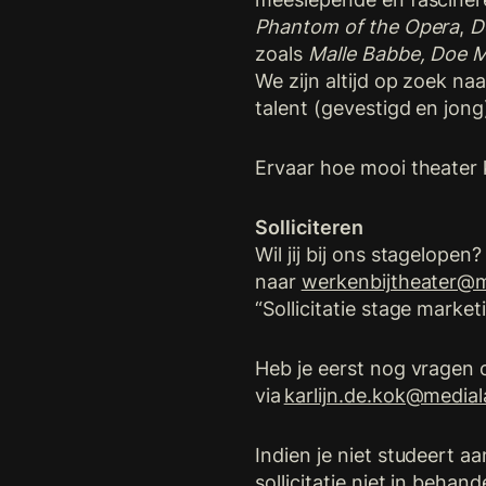
Phantom of the Opera
,
D
zoals
Malle Babbe, Doe 
We zijn altijd op zoek na
talent (gevestigd en jong
Ervaar hoe mooi theater k
Solliciteren
Wil jij bij ons stagelopen
naar
werkenbijtheater@m
“Sollicitatie stage marke
Heb je eerst nog vragen o
via
karlijn.de.kok@medial
Indien je niet studeert aa
sollicitatie niet in beha