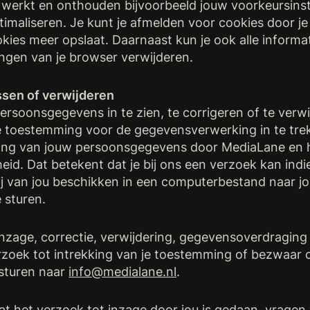
werkt en onthouden bijvoorbeeld jouw voorkeursinst
imaliseren. Je kunt je afmelden voor cookies door je
kies meer opslaat. Daarnaast kun je ook alle informat
ingen van je browser verwijderen.
ssen of verwijderen
ersoonsgegevens in te zien, te corrigeren of te verw
le toestemming voor de gegevensverwerking in te tre
ng van jouw persoonsgegevens door MediaLane en he
d. Dat betekent dat je bij ons een verzoek kan ind
 van jou beschikken in een computerbestand naar jou
 sturen.
inzage, correctie, verwijdering, gegevensoverdraging 
zoek tot intrekking van je toestemming of bezwaar 
sturen naar
info@medialane.nl
.
at het verzoek tot inzage door jou is gedaan, vragen 