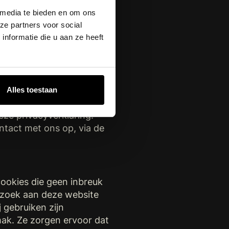
n vertrouwelijkheid van
 media te bieden en om ons
ze partners voor social
nformatie die u aan ze heeft
i 2020 met implicaties
laan buiten de Europese
0091nl.pdf
). We zijn
We hebben privacy zeer
Alles toestaan
nde oplossing te komen.
eze privacyverklaring.
tact met ons op, via de
cookies die geen inbreuk
bezoek aan deze website
 gebruiken zijn
ak. Ze zorgen ervoor dat