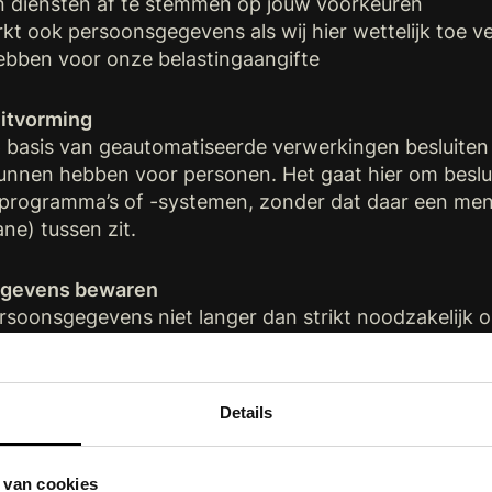
 diensten af te stemmen op jouw voorkeuren
 ook persoonsgegevens als wij hier wettelijk toe verp
ebben voor onze belastingaangifte
itvorming
 basis van geautomatiseerde verwerkingen besluiten
kunnen hebben voor personen. Het gaat hier om beslu
ogramma’s of -systemen, zonder dat daar een mens
e) tussen zit.
egevens bewaren
soonsgegevens niet langer dan strikt noodzakelijk o
orden verzameld.
evens met derden
Details
gegevens niet aan derden en zal deze uitsluitend ver
ing van onze overeenkomst met jou of om te voldoen 
 van cookies
ven die jouw gegevens verwerken in onze opdracht, slu