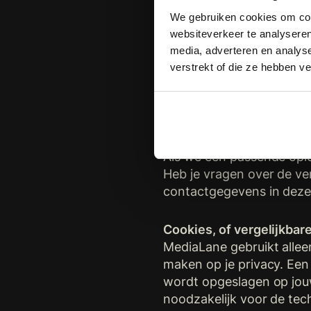
bewerkersovereenkomst o
We gebruiken cookies om cont
jouw gegevens. MediaLane
websiteverkeer te analyseren
media, adverteren en analys
verstrekt of die ze hebben v
We zijn bekend met de uit
voor de doorgifte van p
unie. (
https://curia.euro
momenteel aan het onder
hoog in het vaandel staa
Als we een passende oplo
Heb je vragen over de v
contactgegevens in deze 
Cookies, of vergelijkbar
MediaLane gebruikt allee
maken op je privacy. Een
wordt opgeslagen op jouw
noodzakelijk voor de te