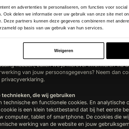
m te zorgen voor eenzelfde niveau van beveiliging e
ent en advertenties te personaliseren, om functies voor social
 blijft verantwoordelijk voor deze verwerkingen.
. Ook delen we informatie over uw gebruik van onze site met on
e. Deze partners kunnen deze gegevens combineren met andere i
erzameld op basis van uw gebruik van hun services.
spraak van het Hof van Justitie van de EU van 16 jul
ersoonsgegevens aan partijen die deze gegevens ops
pa.eu/jcms/upload/docs/application/pdf/2020-07/cp20
zoeken hoe we dit het beste kunnen ondervangen. 
Weigeren
n en proberen er alles aan te doen om tot een passe
ssing hebben, zullen we je hierover informeren via d
erwerking van jouw persoonsgegevens? Neem dan con
privacyverklaring.
e technieken, die wij gebruiken
n technische en functionele cookies. En analytische 
 cookie is een klein tekstbestand dat bij het eerste 
 computer, tablet of smartphone. De cookies die wij
chnische werking van de website en jouw gebruiksgem