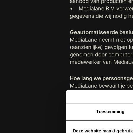
aanbod van producten en
• Medialane B.V. verwerkt
gegevens die wij nodig h
Geautomatiseerde beslu
MediaLane neemt niet op
(aanzienlijke) gevolgen 
genomen door computerpr
medewerker van MediaLan
Hoe lang we persoonsg
MediaLane bewaart je per
waarvoor je gegevens w
Delen van persoonsgeg
Toestemming
MediaLane verkoopt jouw 
nodig is voor de uitvoer
Deze website maakt gebruik
verplichting. Met bedrij