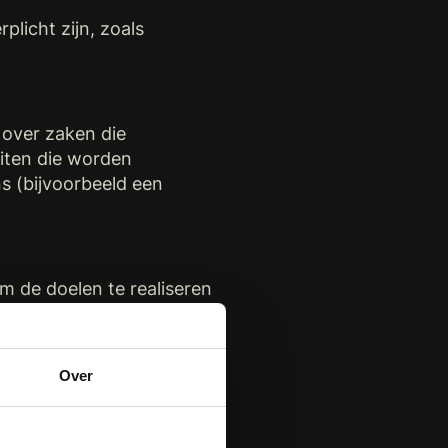
licht zijn, zoals
 over zaken die
iten die worden
 (bijvoorbeeld een
m de doelen te realiseren
Over
strekken indien dit
aan een wettelijke
iten wij een