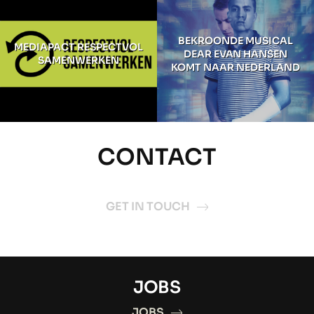
BEKROONDE MUSICAL
MEDIAPACT RESPECTVOL
DEAR EVAN HANSEN
SAMENWERKEN
KOMT NAAR NEDERLAND
CONTACT
GET IN TOUCH
JOBS
JOBS