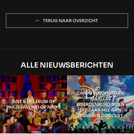
TERUG NAAR OVERZICHT
ALLE NIEUWSBERICHTEN
CARLO BOSZHARD EN
MARLIJN
SINT & DE LEEUW OP
WEERDENBURG DOEN
PAKJESAVOND OP NPO 3
DIT JAAR MEE AAN
DISNEY IN CONCERT