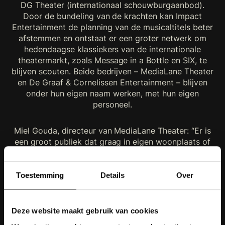
DG Theater (internationaal schouwburgaanbod).
Door de bundeling van de krachten kan Impact
Entertainment de planning van de musicaltitels beter
afstemmen en ontstaat er een groter netwerk om
hedendaagse klassiekers van de internationale
theatermarkt, zoals Message in a Bottle en SIX, te
blijven scouten. Beide bedrijven – MediaLane Theater
en De Graaf & Cornelissen Entertainment – blijven
onder hun eigen naam werken, met hun eigen
personeel.
Miel Gouda, directeur van MediaLane Theater: “Er is
een groot publiek dat graag in eigen woonplaats of
regio naar het theater gaat. Door deze samenwerking
kunnen we de beste musicaltitels naar het publiek en
de theaters in het land toe blijven brengen. Een
Toestemming
Details
Over
onvergetelijke theateravond in de buurt is daarmee
gegarandeerd.
Deze website maakt gebruik van cookies
Iris van den Ende, CEO MediaLane: “Ruud de Graaf en