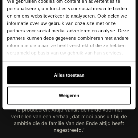
We gebruiken cookies om content en advertenties te
Hans Cornelissen zijn niet meer weg te denken uit
personaliseren, om functies voor social media te bieden
ons musicallandschap. Wij delen met hen de liefde
en om ons websiteverkeer te analyseren. Ook delen we
voor de ontwikkeling van oorspronkelijke producties
informatie over uw gebruik van onze site met onze
én een oog voor bijzonder buitenlands aanbod. We
partners voor social media, adverteren en analyse. Deze
zijn er trots op dat wij partner zijn geworden van hun
partners kunnen deze gegevens combineren met andere
mooie bedrijf, dat zelfstandig zal blijven opereren.”
informatie die u aan ze heeft verstrekt of die ze hebben
verzameld op basis van uw gebruik van hun services.
Ruud de Graaf & Hans Cornelissen: “Met succesvolle
producties als Les Misérables en Message in a
Bottle en titels als Josephine B, Hairspray en West
Alles toestaan
Side Story in het vooruitzicht, zijn wij na ruim twintig
jaar en circa zestig producties, klaar voor een
volgende stap. Samenwerking is daarbij voor ons een
Weigeren
logische keuze. We verheugen ons erop om samen
met MediaLane Theater nog meer mooie producties
te produceren. Altijd vanuit de liefde voor het
vertellen van een verhaal, dat mooi aansluit bij de
ambitie die de familie Van den Ende altijd heeft
nagestreefd.”