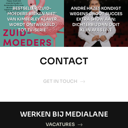
BESTSELLER ‘ZUID-
ANDRÉ HAZES KONDIGT
MOEDERS BREKEN NIET’
WEGENS GROOT SUCCES
VAN KIMBERLEY KLAVER
EXTRA SHOW AAN:
WORDT ONTWIKKELD
DICHTERBIJ DAN OOIT
TOT TV-SERIE
XL IN AFAS LIVE
CONTACT
GET IN TOUCH
WERKEN BIJ MEDIALANE
VACATURES