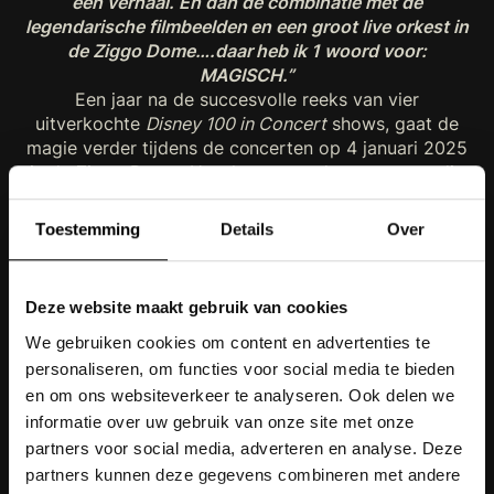
een verhaal. En dan de combinatie met de
legendarische filmbeelden en een groot live orkest in
de Ziggo Dome….daar heb ik 1 woord voor:
MAGISCH.”
Een jaar na de succesvolle reeks van vier
uitverkochte
Disney 100 in Concert
shows, gaat de
magie verder tijdens de concerten op 4 januari 2025
in de Ziggo Dome. Het thema van de concerten, die
ook dit jaar weer in de kerstvakantie plaatsvinden, is
Believe in Magic. Het publiek zal opnieuw betoverd
Toestemming
Details
Over
worden door de mooiste Disney momenten, met hits
uit onder andere Disney
The Lion King, Frozen, The
Little Mermaid, Aladdin, Encanto
en nog vele andere
Deze website maakt gebruik van cookies
populaire titels. Ook de werelden van Pixar en Marvel
ontbreken uiteraard niet in de line-up. Eerder werd al
We gebruiken cookies om content en advertenties te
bekend dat Vajèn van den Bosch ook de populaire
personaliseren, om functies voor social media te bieden
nummers gaat vertolken.
en om ons websiteverkeer te analyseren. Ook delen we
Disney in Concert
informatie over uw gebruik van onze site met onze
Disney in Concert
brengt de meest favoriete en
partners voor social media, adverteren en analyse. Deze
legendarische filmscènes van Disney tot leven, met
partners kunnen deze gegevens combineren met andere
shows waarin de grootste hits uit het omvangrijke