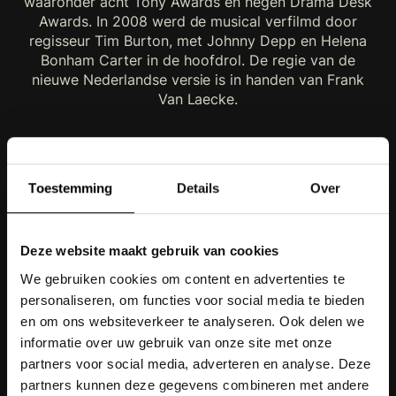
waaronder acht Tony Awards en negen Drama Desk
Awards. In 2008 werd de musical verfilmd door
regisseur Tim Burton, met Johnny Depp en Helena
Bonham Carter in de hoofdrol. De regie van de
nieuwe Nederlandse versie is in handen van Frank
Van Laecke.
Simone Kleinsma en Hans Peter Janssens mochten
beiden deze hoofdrollen al eerder ten tonele
brengen. “In 1993 mocht ik deze bijzondere en
Toestemming
Details
Over
uitdagende rol al spelen en sindsdien bleef het
kriebelen om mijn tanden weer in deze briljante
muziek te mogen zetten”, aldus Kleinsma. “Het is een
Deze website maakt gebruik van cookies
cadeau dat ik Stephen Sondheim via deze weg mag
We gebruiken cookies om content en advertenties te
eren en zijn prachtige werk weer kan laten horen aan
het Nederlandse publiek. Met een briljante vertaling
personaliseren, om functies voor social media te bieden
van Koen van Dijk is deze musical niet alleen
en om ons websiteverkeer te analyseren. Ook delen we
spannend maar ook vol humor, precies waar ik van
informatie over uw gebruik van onze site met onze
houd.”
partners voor social media, adverteren en analyse. Deze
partners kunnen deze gegevens combineren met andere