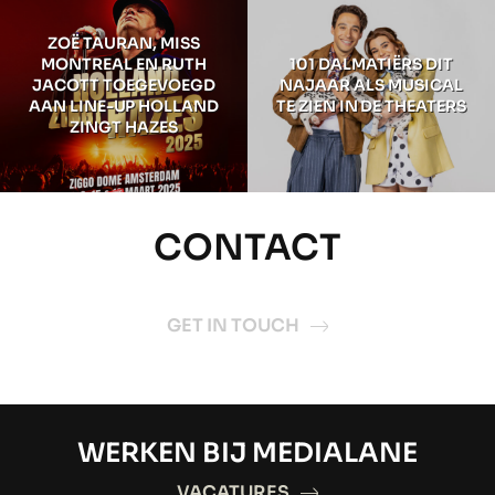
ZOË TAURAN, MISS
MONTREAL EN RUTH
101 DALMATIËRS DIT
JACOTT TOEGEVOEGD
NAJAAR ALS MUSICAL
AAN LINE-UP HOLLAND
TE ZIEN IN DE THEATERS
ZINGT HAZES
CONTACT
GET IN TOUCH
WERKEN BIJ MEDIALANE
VACATURES