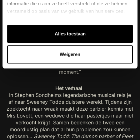
Voor Hans Peter Janssens, die Sweeney Todd al
informatie die u aan ze heeft verstrekt of die ze hebben
eerder in Vlaanderen vertolkte, blijft de barbier een
verzameld op basis van uw gebruik van hun services.
interessante rol. “Hij is een mysterieuze man die alles
overheeft voor degenen waar hij van houdt”, vertelt
Janssens. “Ondanks dat zijn manieren uiterst
Alles toestaan
onethisch zijn, kun je je identificeren met zijn
vastberadenheid. Daarnaast is de muziek steengoed
en blijft het verhaal verrassen. Het zou namelijk geen
Weigeren
thriller zijn zonder goede plot twists… En om dit alles
te mogen doen naast Simone, is echt een bucketlist
moment.”
Het verhaal
In Stephen Sondheims legendarische musical reis je
af naar Sweeney Todds duistere wereld. Tijdens zijn
zoektocht naar wraak maakt deze barbier kennis met
Mrs Lovett, een weduwe die haar pasteitjes maar niet
verkocht krijgt. Samen bedenken de twee een
moordlustig plan dat al hun problemen zou kunnen
oplossen…
Sweeney Todd: The demon barber of Fleet