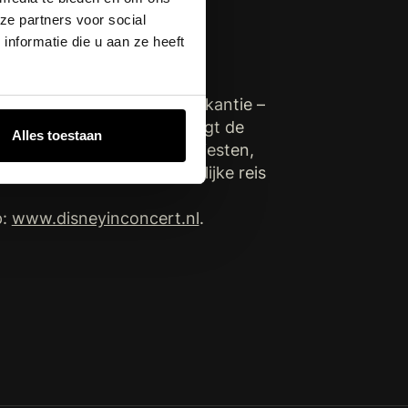
j de rol van
ze partners voor social
nformatie die u aan ze heeft
ditiegetrouw in de kerstvakantie –
”. Disney in Concert brengt de
Alles toestaan
 gezongen door de beste artiesten,
 je mee op een onvergetelijke reis
p:
www.disneyinconcert.nl
.