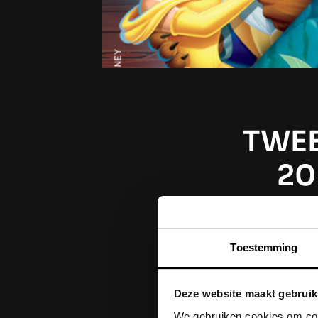
TWE
20
Toestemming
De eerste nam
bekendgema
december 
Deze website maakt gebruik
Wonderful W
We gebruiken cookies om cont