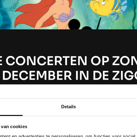
E CONCERTEN OP ZO
 DECEMBER IN DE ZI
DOME
Details
en van de line-up van Disney in Concert van dit jaa
akt: Carlo Boszhard en Marlijn Weerdenburg zijn o
te zien én te horen als soloartiest tijdens Disney i
 van cookies
orlds.
Carlo Boszhard is onlosmakelijk verbonden m
ent en advertenties te personaliseren, om functies voor social