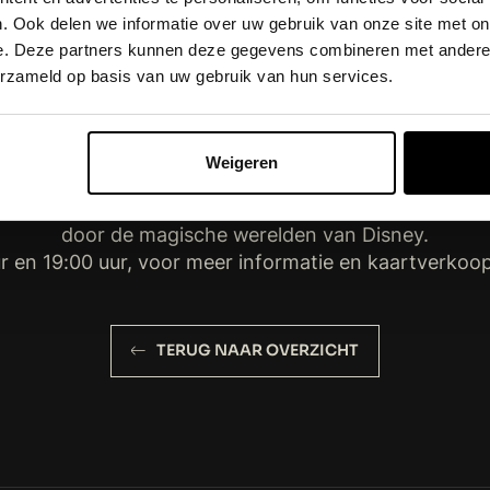
ndse stem van Olaf in
Frozen
. Daarnaast vertolkte hi
. Ook delen we informatie over uw gebruik van onze site met on
Lumière in de Disney‑musical
Beauty & The Beast
.
e. Deze partners kunnen deze gegevens combineren met andere i
erzameld op basis van uw gebruik van hun services.
rt Disney in Concert op zondag 20 december 2026 -tra
de gloednieuwe, betoverende show “Wonderful Worlds
Weigeren
ven. Alle hits uit het rijke Disney-repertoire worden
st. De iconische filmscènes op het grote scherm nemen
door de magische werelden van Disney.
r en 19:00 uur, voor meer informatie en kaartverkoo
TERUG NAAR OVERZICHT