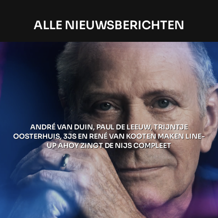
ALLE NIEUWSBERICHTEN
ANDRÉ VAN DUIN, PAUL DE LEEUW, TRIJNTJE
OOSTERHUIS, 3JS EN RENÉ VAN KOOTEN MAKEN LINE-
UP AHOY ZINGT DE NIJS COMPLEET