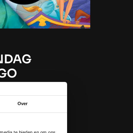
NDAG
GGO
Over
r zijn vandaag
p zondag 20
n Concert:
et Disney als
 media te bieden en om ons