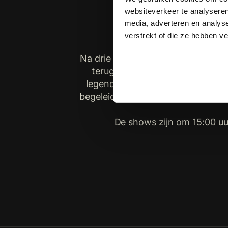
de Nederla
websiteverkeer te analyseren
media, adverteren en analys
verstrekt of die ze hebben v
Na drie spectaculaire edities kee
terug naar de Ziggo Dome met 
legendarische Disney-films tot le
begeleid door een groot live orke
De shows zijn om 15:00 uu