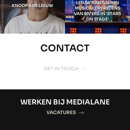
LEEUW RECENSEREN
KNOOP & DE LEEUW
MUSICALOPTREDENS
VAN BN’ERS IN ‘STARS
ON STAGE’
CONTACT
GET IN TOUCH
WERKEN BIJ MEDIALANE
VACATURES