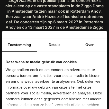
Zingt Hazes
. In dit jubileumjaar is de concertreeks
niet alleen op de vaste standplaats in de Ziggo Dome
in Amsterdam te zien maar ook in Rotterdam Ahoy.
Een
zaal
waar André Hazes zelf iconische optredens
gaf. De concerten zijn op 6 maart 2027 in Rotterdam
Ahoy en op 13 maart 2027 in de Amsterdamse Ziggo
Dome.
De kaartverkoop start a.s. vrijdag 13 maart
maart om 10:00 uur.
Toestemming
Details
Over
Deze website maakt gebruik van cookies
De grootste Hazes-ervaring ooit
We gebruiken cookies om content en advertenties te
personaliseren, om functies voor social media te bieden
Govert de Roos, de fotograaf die Hazes het vaakst
voor zijn lens had, stelt zijn volledige archief
en om ons websiteverkeer te analyseren. Ook delen we
beschikbaar voor de jubileumconcertreeks. Al zijn
informatie over uw gebruik van onze site met onze
beroemde foto’s maar ook nog niet eerder
partners voor social media, adverteren en analyse. Deze
uitgebracht materiaal, worden voor dit eerbetoon
partners kunnen deze gegevens combineren met andere
verwerkt tot de grootste Hazes-ervaring ooit, waarin
informatie die u aan ze heeft verstrekt of die ze hebben
André altijd en overal aanwezig is. Een Hazes