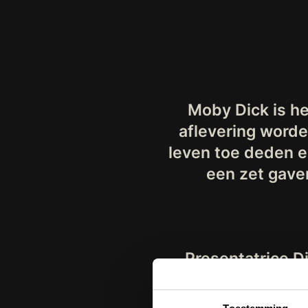
Moby Dick is h
aflevering worde
leven toe deden 
een zet gave
Presentatrice D
Cabaretier