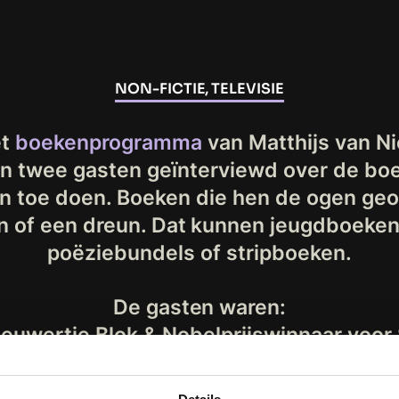
NON-FICTIE, TELEVISIE
et
boekenprogramma
van Matthijs van N
n twee gasten geïnterviewd over de boe
en toe doen. Boeken die hen de ogen ge
n of een dreun. Dat kunnen jeugdboeken 
poëziebundels of stripboeken.
De gasten waren:
ieuwertje Blok & Nobelprijswinnaar voo
Feringa,
 Diederik van Vleuten & zuster Holkje va