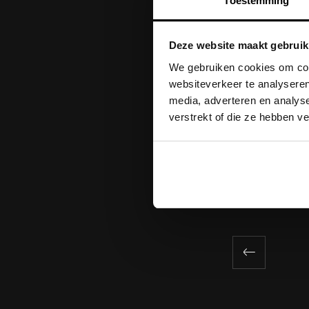
Toestemming
Componist, mu
Presentatrice Sim
Deze website maakt gebruik
We gebruiken cookies om cont
Mob
websiteverkeer te analyseren
media, adverteren en analys
verstrekt of die ze hebben v
VERDER L