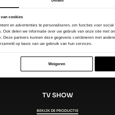
Details
zikant Henny Vrienten & schrijfster Jo
one Weimans & autojournalist, musicolo
 van cookies
ent en advertenties te personaliseren, om functies voor social
y Dick is uitgezonden in de zomer van 2
. Ook delen we informatie over uw gebruik van onze site met on
e. Deze partners kunnen deze gegevens combineren met andere i
erzameld op basis van uw gebruik van hun services.
Weigeren
EZEN
TV SHOW
BEKIJK DE PRODUCTIE