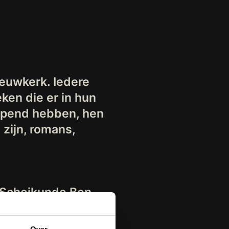
ieuwkerk. Iedere
ken die er in hun
opend hebben, hen
zijn, romans,
r Scheikunde Ben
n der Veer,