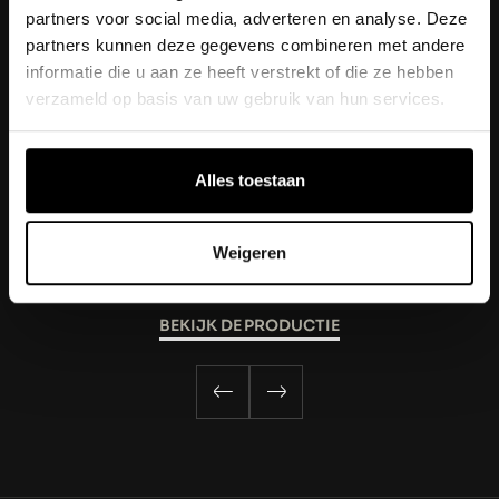
partners voor social media, adverteren en analyse. Deze
partners kunnen deze gegevens combineren met andere
informatie die u aan ze heeft verstrekt of die ze hebben
verzameld op basis van uw gebruik van hun services.
VERDER LEZEN
Alles toestaan
DIANA & ZONEN
Weigeren
BEKIJK DE PRODUCTIE