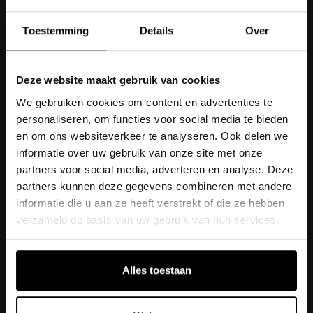
andere zullen voor een onvergetelijke avond zorgen.
Toestemming
Details
Over
20 jaar na het meest legendarische afscheid dat
Nederland ooit gekend heeft, vieren we nog altijd
Deze website maakt gebruik van cookies
wat Hazes naliet: zijn onovertroffen muziek. Holland
Zingt Hazes is het enige, het echte en het grootste
We gebruiken cookies om content en advertenties te
eerbetoon aan de legende en zijn muziek. Mis het
personaliseren, om functies voor social media te bieden
niet. Meer informatie en kaartverkoop:
en om ons websiteverkeer te analyseren. Ook delen we
www.hollandzingthazes.nl
informatie over uw gebruik van onze site met onze
partners voor social media, adverteren en analyse. Deze
partners kunnen deze gegevens combineren met andere
informatie die u aan ze heeft verstrekt of die ze hebben
verzameld op basis van uw gebruik van hun services.
TERUG NAAR OVERZICHT
Alles toestaan