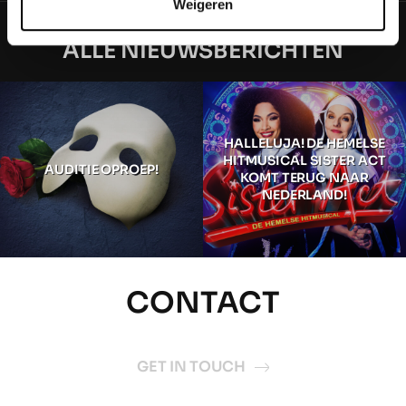
Weigeren
ALLE NIEUWSBERICHTEN
HALLELUJA! DE HEMELSE
HITMUSICAL SISTER ACT
AUDITIE OPROEP!
KOMT TERUG NAAR
NEDERLAND!
CONTACT
GET IN TOUCH