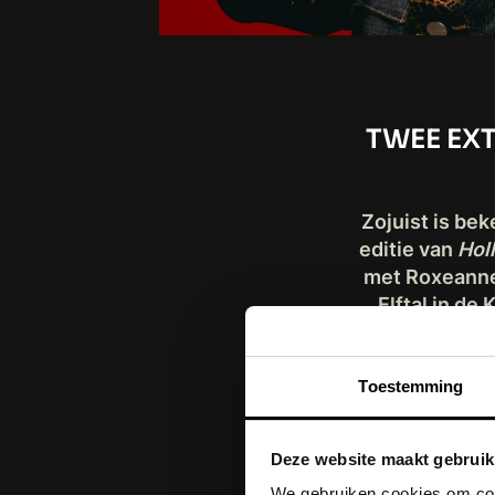
TWEE EX
Zojuist is b
editie van
Hol
met Roxeanne
Elftal in d
feest volgend 
de succes
Toestemming
De concerten
Deze website maakt gebruik
Dome Amster
We gebruiken cookies om cont