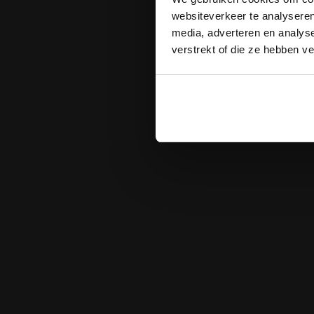
toegevoegd aa
websiteverkeer te analyseren
12 en 13 maa
media, adverteren en analys
geopend.
Vo
verstrekt of die ze hebben v
Holland Zin
legende en zi
Naast Samuel
partij: Jero