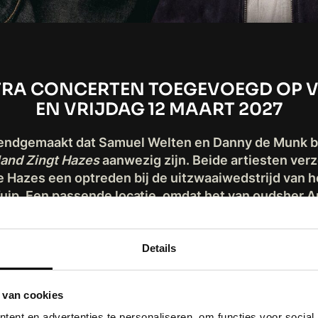
TRA CONCERTEN TOEGEVOEGD OP V
EN VRIJDAG 12 MAART 2027
ekendgemaakt dat Samuel Welten en Danny de Munk b
land Zingt Hazes
aanwezig zijn. Beide artiesten ve
 Hazes een optreden bij de uitzwaaiwedstrijd van h
e Kuip. Een passende locatie, omdat het van oudsher
jaar voor het eerst ook in Rotterdam te zien is. In m
volle concertreeks met alle hits van André Hazes zij
jubileum.
Details
 vinden dit jaar voor het eerst in Rotterdam Ahoy é
 van cookies
dam plaats. Wegens succes zijn vandaag twee ext
ent en advertenties te personaliseren, om functies voor social