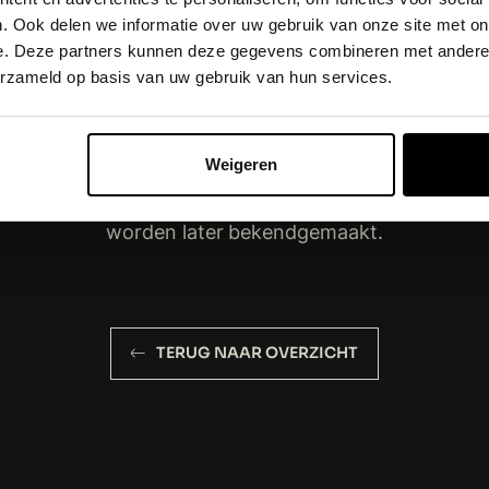
n de reeks, de shows vinden plaats op 5 en 6 maart
. Ook delen we informatie over uw gebruik van onze site met on
rt in de Ziggo Dome. De kaartverkoop voor de twee e
e. Deze partners kunnen deze gegevens combineren met andere i
or meer informatie en kaartverkoop:
www.hollandzi
erzameld op basis van uw gebruik van hun services.
gt Hazes
is het enige, het echte en het grootste eerb
jn muziek. In 2027 wordt de 15e editie van de concert
Weigeren
 Welten en Danny de Munk zijn uiteraard de vaste w
en van der Boom, André Hazes en Roxeanne Hazes. And
worden later bekendgemaakt.
TERUG NAAR OVERZICHT