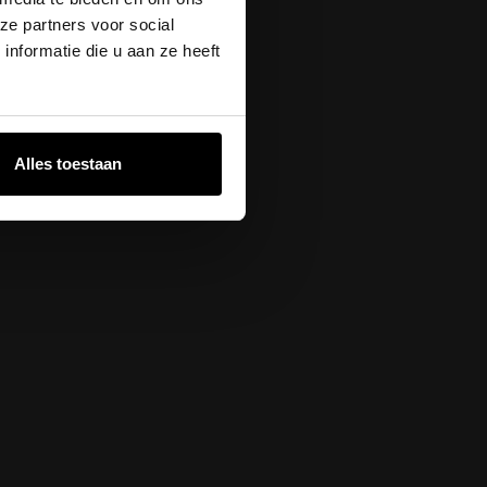
 in Ahoy en op
ze partners voor social
xtra shows is
nformatie die u aan ze heeft
ngthazes.nl
.
etoon aan de
reeks gevierd.
Alles toestaan
aarden van de
ere artiesten