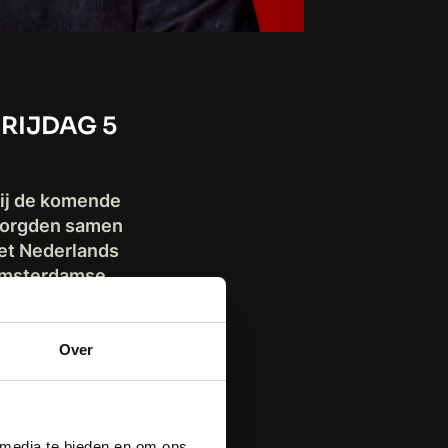
RIJDAG 5
ij de komende
rzorgden samen
et Nederlands
 Amsterdamse
aart 2027 viert
n 15-jarig
Over
n in de Ziggo
ra concerten
 media te bieden en om ons