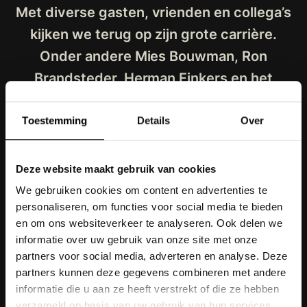
Met diverse gasten, vrienden en collega’s
kijken we terug op zijn grote carrière.
Onder andere Mies Bouwman, Ron
Brandsteder, Herman Finkers en het
voltallige orkest van André Rieu verrasten
de jubilaris op diverse manieren.
Toestemming
Details
Over
Het gala werd uitgezonden in het najaar
Deze website maakt gebruik van cookies
van 2014 bij de AVROTROS op NPO1.
We gebruiken cookies om content en advertenties te
personaliseren, om functies voor social media te bieden
en om ons websiteverkeer te analyseren. Ook delen we
informatie over uw gebruik van onze site met onze
partners voor social media, adverteren en analyse. Deze
VERDER LEZEN
partners kunnen deze gegevens combineren met andere
informatie die u aan ze heeft verstrekt of die ze hebben
verzameld op basis van uw gebruik van hun services.