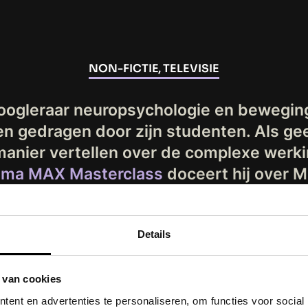
NON-FICTIE, TELEVISIE
hoogleraar neuropsychologie en beweg
n gedragen door zijn studenten. Als gee
manier vertellen over de complexe werkin
mma MAX Masterclass
doceert hij over M
Stress en het Brein en Taal en het Brein.
tgezonden in voorjaar 2018 bij Omroep M
Details
 van cookies
ent en advertenties te personaliseren, om functies voor social