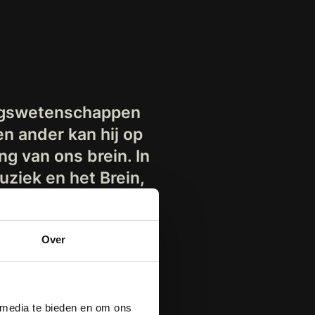
ingswetenschappen
n ander kan hij op
g van ons brein. In
uziek en het Brein,
ax.
Over
 media te bieden en om ons