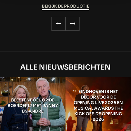
BEKIJK DE PRODUCTIE
ALLE NIEUWSBERICHTEN
EINDHOVEN IS HET
DECOR VOOR DE
BEESTENBOEL OP DE
OPENING LIVE 2026 EN
BOERDERIJ MET JANNY
MUSICAL AWARDS THE
EN ANDRÉ
KICK OFF, DE OPENING
2026