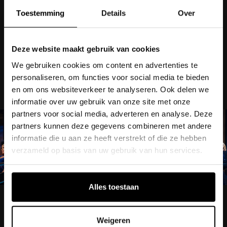
Toestemming
Details
Over
ARIA is vanaf zondag 1 september
om
21.20 uur te zien bij MAX op NPO 1.
Deze website maakt gebruik van cookies
We gebruiken cookies om content en advertenties te
personaliseren, om functies voor social media te bieden
en om ons websiteverkeer te analyseren. Ook delen we
informatie over uw gebruik van onze site met onze
partners voor social media, adverteren en analyse. Deze
partners kunnen deze gegevens combineren met andere
informatie die u aan ze heeft verstrekt of die ze hebben
verzameld op basis van uw gebruik van hun services.
Alles toestaan
Weigeren