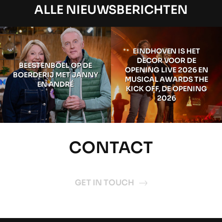
ALLE NIEUWSBERICHTEN
EINDHOVEN IS HET
DECOR VOOR DE
BEESTENBOEL OP DE
OPENING LIVE 2026 EN
BOERDERIJ MET JANNY
MUSICAL AWARDS THE
EN ANDRÉ
KICK OFF, DE OPENING
2026
CONTACT
GET IN TOUCH