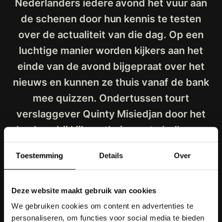
Nederlanders iedere avond het vuur aan
de schenen door hun kennis te testen
over de actualiteit van die dag. Op een
luchtige manier worden kijkers aan het
einde van de avond bijgepraat over het
nieuws en kunnen ze thuis vanaf de bank
mee quizzen. Ondertussen tourt
verslaggever Quinty Misiedjan door het
land om bij kijkers thuis aan te bellen en
iemand blij te maken met een mooi
Toestemming
Details
Over
geldbedrag.
Deze website maakt gebruik van cookies
De nieuwsquiz ‘Wat Een Dag!’ is vanaf 12
We gebruiken cookies om content en advertenties te
augustus iedere werkdag om 21.45 uur
personaliseren, om functies voor social media te bieden