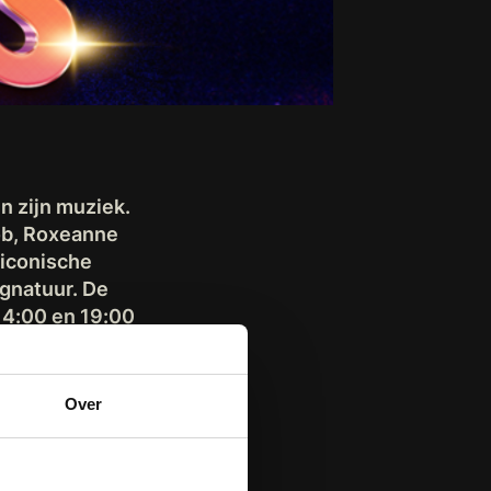
n zijn muziek.
ob, Roxeanne
 iconische
gnatuur. De
14:00 en 19:00
ert is geheel
kaartverkoop:
Over
 fantastische
t is ook zo