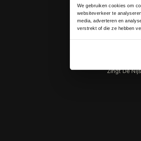
We gebruiken cookies om cont
bijzonder dat 
websiteverkeer te analyseren
niet te
media, adverteren en analys
verstrekt of die ze hebben v
Tijdens deze
Rob de
tot de klassi
werd zomer’, ‘
Zingt De Nij