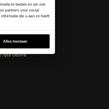
 media te bieden en om ons
. We hoeven Rob
ze partners voor social
ots op.”
nformatie die u aan ze heeft
e erfgoed van
ballads
Alles toestaan
er Hart’, ‘Het
le andere. Ahoy
 rijke oeuvre