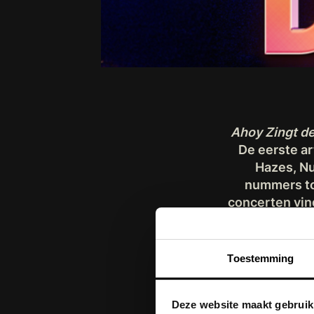
Ahoy Zingt de
De eerste a
Hazes, Nu
nummers to
concerten vin
uur. Alle op
seated en de
Toestemming
Jet de Nijs:
“
Deze website maakt gebruik
artiesten 