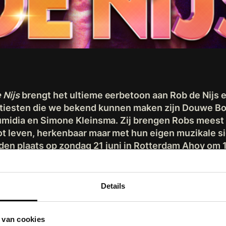
 Nijs
brengt het ultieme eerbetoon aan Rob de Nijs e
rtiesten die we bekend kunnen maken zijn Douwe B
midia en Simone Kleinsma. Zij brengen Robs meest
t leven, herkenbaar maar met hun eigen muzikale si
den plaats op zondag 21 juni in Rotterdam Ahoy om 
tredens worden begeleid door een live band. Het conc
 kaartverkoop is geopend. Voor meer informatie en 
www.ahoyzingtdenijs.nl
.
Details
Dat de muziek van Rob gebracht wordt door de meest
 van cookies
in een groot concert, vind ik helemaal geweldig. En he