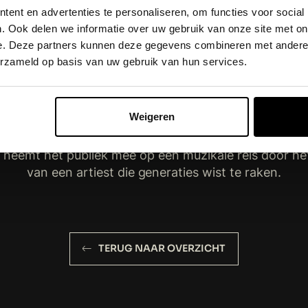
ent en advertenties te personaliseren, om functies voor social
elke artiest zijn of haar eigen draai eraan zal geven
. Ook delen we informatie over uw gebruik van onze site met on
 imiteren, zijn muziek blijft leven en daar ben ik heel tr
e. Deze partners kunnen deze gegevens combineren met andere i
erzameld op basis van uw gebruik van hun services.
Ahoy Zingt de Nijs
 unieke hommage staat het indrukwekkende muzikal
 Nijs centraal. Zijn tijdloze liedjes, van ontroerende 
Weigeren
ekers die iedereen kan meezingen: ‘Malle Babbe’, ‘Bang
Niet voor het laatst’, ‘Ritme van de regen’ en nog ve
s neemt het publiek mee op een muzikale reis door het
van een artiest die generaties wist te raken.
TERUG NAAR OVERZICHT