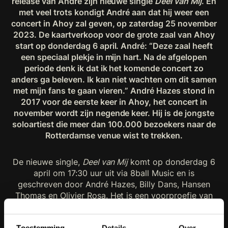
release van André zijn nieuwe single
Deel van Mij
. En
met veel trots kondigt André aan dat hij weer een
concert in Ahoy zal geven, op zaterdag 25 november
2023. De kaartverkoop voor de grote zaal van Ahoy
start op donderdag 6 april. André: “Deze zaal heeft
een speciaal plekje in mijn hart. Na de afgelopen
periode denk ik dat ik het komende concert zo
anders ga beleven. Ik kan niet wachten om dit samen
met mijn fans te gaan vieren.” André Hazes stond in
2017 voor de eerste keer in Ahoy, het concert in
november wordt zijn negende keer. Hij is de jongste
soloartiest die meer dan 100.000 bezoekers naar de
Rotterdamse venue wist te trekken.
De nieuwe single,
Deel van Mij
komt op donderdag 6
april om 17:30 uur uit via 8ball Music en is
geschreven door André Hazes, Billy Dans, Hansen
Thomas en Olivier Rosa. Het is een voorproefje van
het album
Op Mijn Lijf Geschreven
, dat later dit jaar
zowel op CD als LP uitkomt. André: “Ik maak nu de
Toestemming
Details
Over