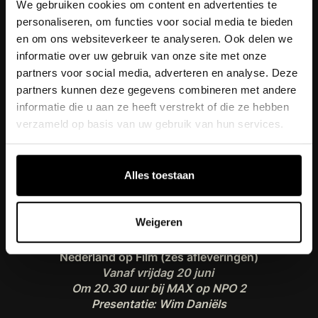
de tijd? Al die ontwikkelingen zijn zichtbaar op de
We gebruiken cookies om content en advertenties te
films die gewone Nederlanders met een filmcamera
personaliseren, om functies voor social media te bieden
maakten in hun eigen omgeving. We richten de
en om ons websiteverkeer te analyseren. Ook delen we
schijnwerpers op het meest Nederlandse huis dat er
informatie over uw gebruik van onze site met onze
is: de doorzonwoning. En de wooncrisis van vandaag
partners voor social media, adverteren en analyse. Deze
blijkt bepaald niet de eerste in de geschiedenis van
partners kunnen deze gegevens combineren met andere
ons land. Keer op keer werd Nederland
informatie die u aan ze heeft verstrekt of die ze hebben
geconfronteerd met een tekort aan betaalbare,
verzameld op basis van uw gebruik van hun services.
kwalitatief goede woningen. Deze aflevering zit vol
bijzonder filmmateriaal, bijvoorbeeld van de
totstandkoming van een arbeiderswijk in de jaren 30
in Alkmaar, beelden van Drentse plaggenhutten en
Alles toestaan
een woonwagenkamp in Hilversum, midden in de
oorlog. En onontkomelijk: het oranje-bruin van de
jaren 70.
Weigeren
Nederland op Film (zes afleveringen)
Vanaf vrijdag 20 juni
Om 20.30 uur bij MAX op NPO 2
Presentatie: Wim Daniëls