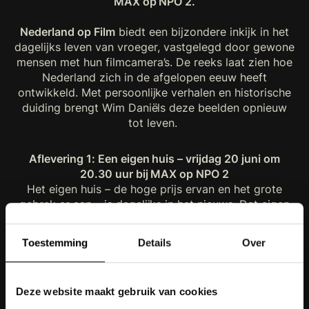
MAX op NPO 2.
Nederland op Film
biedt een bijzondere inkijk in het
dagelijks leven van vroeger, vastgelegd door gewone
mensen met hun filmcamera’s. De reeks laat zien hoe
Nederland zich in de afgelopen eeuw heeft
ontwikkeld. Met persoonlijke verhalen en historische
duiding brengt Wim Daniëls deze beelden opnieuw
tot leven.
Aflevering 1: Een eigen huis – vrijdag 20 juni om
20.30 uur bij MAX op NPO 2
Het eigen huis – de hoge prijs ervan en het grote
gebrek er aan – is dagelijks in het nieuws. Dat eigen
huis, in al z’n facetten, staat centraal in deze
aflevering. Hoe zag dat huis eruit, en hoe veranderde
Toestemming
Details
Over
dat? Was het een koop- of huurhuis? Een douche was
zeker nog niet standaard in de jaren 60 en voor de
oorlog hadden veel huizen zelfs geen aparte keuken.
Deze website maakt gebruik van cookies
Hoe richtten we ons huis in en hoe veranderde dat in