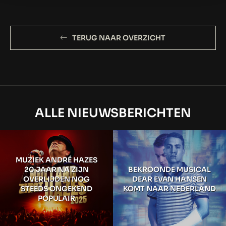
TERUG NAAR OVERZICHT
ALLE NIEUWSBERICHTEN
MUZIEK ANDRÉ HAZES
20 JAAR NA ZIJN
BEKROONDE MUSICAL
OVERLIJDEN NOG
DEAR EVAN HANSEN
STEEDS ONGEKEND
KOMT NAAR NEDERLAND
POPULAIR