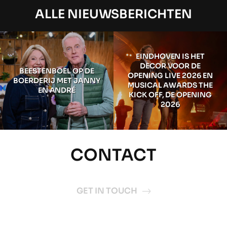
ALLE NIEUWSBERICHTEN
EINDHOVEN IS HET
DECOR VOOR DE
BEESTENBOEL OP DE
OPENING LIVE 2026 EN
BOERDERIJ MET JANNY
MUSICAL AWARDS THE
EN ANDRÉ
KICK OFF, DE OPENING
2026
CONTACT
GET IN TOUCH