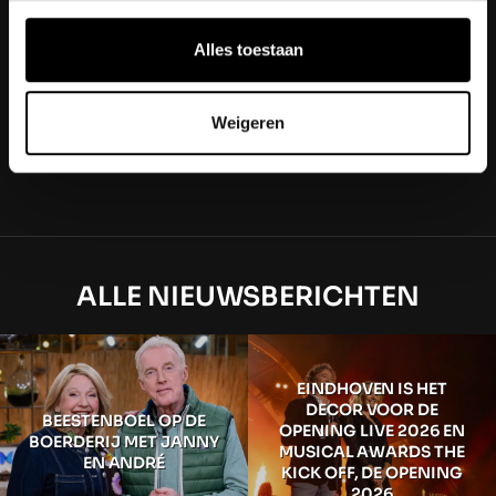
Alles toestaan
BEKIJK DE PRODUCTIE
Weigeren
ALLE NIEUWSBERICHTEN
EINDHOVEN IS HET
DECOR VOOR DE
BEESTENBOEL OP DE
OPENING LIVE 2026 EN
BOERDERIJ MET JANNY
MUSICAL AWARDS THE
EN ANDRÉ
KICK OFF, DE OPENING
2026