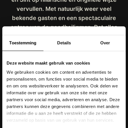
vervullen. Met natuurlijk weer veel
bekende gasten en een spectaculaire
entree van de goedheiligman. Dat alles
onder muzikale begeleiding van de Miguel
Toestemming
Details
Over
Wiels Live Band.
Uitgezonden december 2018 bij RTL 4.
Deze website maakt gebruik van cookies
We gebruiken cookies om content en advertenties te
personaliseren, om functies voor social media te bieden
en om ons websiteverkeer te analyseren. Ook delen we
informatie over uw gebruik van onze site met onze
VERDER LEZEN
partners voor social media, adverteren en analyse. Deze
partners kunnen deze gegevens combineren met andere
informatie die u aan ze heeft verstrekt of die ze hebben
HERRIE IN DE DRUIVENTROS
verzameld op basis van uw gebruik van hun services.