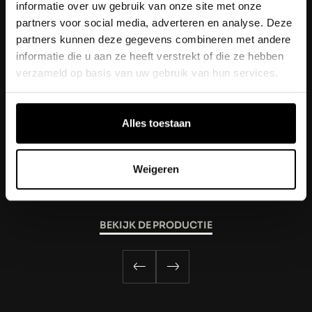
Rohan.Gottschalk@medialane.nl
informatie over uw gebruik van onze site met onze
partners voor social media, adverteren en analyse. Deze
partners kunnen deze gegevens combineren met andere
informatie die u aan ze heeft verstrekt of die ze hebben
verzameld op basis van uw gebruik van hun services.
VERDER LEZEN
Alles toestaan
ANDRÉ HAZES: IK HAAL ALLES
UIT HET LEVEN
Weigeren
BEKIJK DE PRODUCTIE